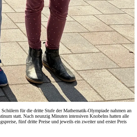
d Schü­lern für die drit­te Stu­fe der Ma­the­ma­tik-Olym­pia­de nah­men an
­ti­num statt. Nach neun­zig Mi­nu­ten in­ten­si­ven Kno­belns hat­ten alle
­prei­se, fünf drit­te Prei­se und je­weils ein zwei­ter und ers­ter Preis