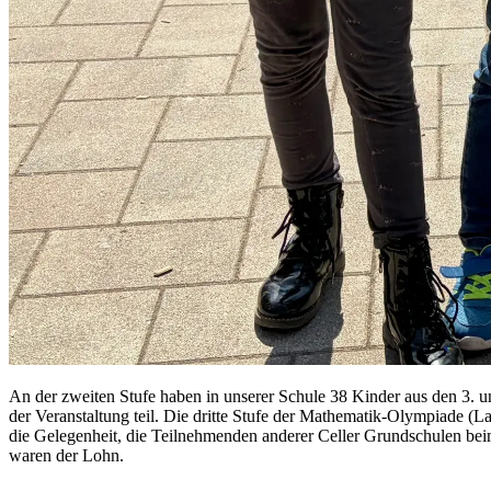
An der zwei­ten Stu­fe ha­ben in un­se­rer Schu­le 38 Kin­der aus den 3. und
der Ver­an­stal­tung teil. Die drit­te Stu­fe der Ma­the­ma­tik-Olym­pia­de (
die Ge­le­gen­heit, die Teil­neh­men­den an­de­rer Cel­ler Grund­schu­len bei
wa­ren der Lohn.