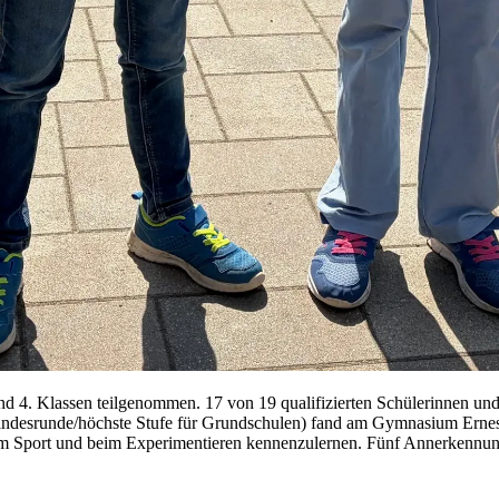
 4. Klas­sen teil­ge­nom­men. 17 von 19 qua­li­fi­zier­ten Schü­le­rin­nen un
Lan­des­run­de/höchs­te Stu­fe für Grund­schu­len) fand am Gym­na­si­um Er­nes
m Sport und beim Ex­pe­ri­men­tie­ren ken­nen­zu­ler­nen. Fünf An­ner­ken­nungs