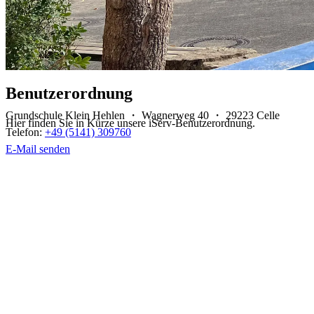
Be­nut­zer­ord­nung
Grundschule Klein Hehlen ・ Wagnerweg 40 ・ 29223 Celle
Hier fin­den Sie in Kür­ze un­se­re iServ-Be­nut­zer­ord­nung.
Telefon:
+49 (5141) 309760
E-Mail senden