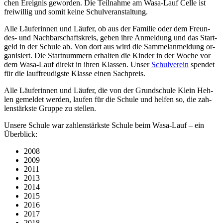
chen Er­eig­nis ge­wor­den. Die Teil­nah­me am Wasa-Lauf Cel­le ist
frei­wil­lig und so­mit kei­ne Schul­ver­an­stal­tung.
Alle Läu­fe­rin­nen und Läu­fer, ob aus der Fa­mi­lie oder dem Freun­
des- und Nach­bar­schafts­kreis, ge­ben ihre An­mel­dung und das Start­
geld in der Schu­le ab. Von dort aus wird die Sam­mel­an­mel­dung or­
ga­ni­siert. Die Start­num­mern er­hal­ten die Kin­der in der Wo­che vor
dem Wasa-Lauf di­rekt in ih­ren Klas­sen. Un­ser
Schul­ver­ein
spen­det
für die lauf­freu­digs­te Klas­se ei­nen Sach­preis.
Alle Läu­fe­rin­nen und Läu­fer, die von der Grund­schu­le Klein Heh­
len ge­mel­det wer­den, lau­fen für die Schu­le und hel­fen so, die zah­
len­stärks­te Grup­pe zu stel­len.
Un­se­re Schu­le war zah­len­stärks­te Schu­le beim Wasa-Lauf – ein
Über­blick:
2008
2009
2011
2013
2014
2015
2016
2017
2018