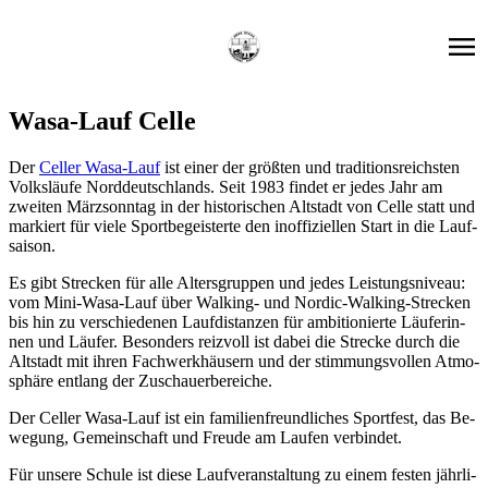
Wasa-Lauf Cel­le
Der
Cel­ler Wasa-Lauf
ist ei­ner der größ­ten und tra­di­ti­ons­reichs­ten
Volks­läu­fe Nord­deutsch­lands. Seit 1983 fin­det er je­des Jahr am
zwei­ten März­sonn­tag in der his­to­ri­schen Alt­stadt von Cel­le statt und
mar­kiert für vie­le Sport­be­geis­ter­te den in­of­fi­zi­el­len Start in die Lauf­
sai­son.
Es gibt Stre­cken für alle Al­ters­grup­pen und je­des Leis­tungs­ni­veau:
vom Mini-Wasa-Lauf über Wal­king- und Nor­dic-Wal­king-Stre­cken
bis hin zu ver­schie­de­nen Lauf­di­stan­zen für am­bi­tio­nier­te Läu­fe­rin­
nen und Läu­fer. Be­son­ders reiz­voll ist da­bei die Stre­cke durch die
Alt­stadt mit ih­ren Fach­werk­häu­sern und der stim­mungs­vol­len At­mo­
sphä­re ent­lang der Zu­schau­er­be­rei­che.
Der Cel­ler Wasa-Lauf ist ein fa­mi­li­en­freund­li­ches Sport­fest, das Be­
we­gung, Ge­mein­schaft und Freu­de am Lau­fen ver­bin­det.
Für un­se­re Schu­le ist die­se Lauf­ver­an­stal­tung zu ei­nem fes­ten jähr­li­