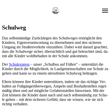
Schul­weg
Das selbst­stän­di­ge Zu­rück­le­gen des Schul­we­ges er­mög­licht den
Kin­dern, Ei­gen­ver­ant­wor­tung zu über­neh­men und den si­che­ren
Um­gang im Stra­ßen­ver­kehr ein­zu­üben. Da­bei wird dar­auf ge­ach­tet,
dass die Schul­we­ge si­cher, über­sicht­lich und gut be­leuch­tet sind, da­
mit alle Kin­der wohl­be­hal­ten in der Schu­le an­kom­men.
Der
Schul­ex­press
– un­ser „Schul­bus auf Fü­ßen“ – un­ter­stützt die
Kin­der durch die Mög­lich­keit, in Lauf­ge­mein­schaf­ten zur Schu­le zu
ge­hen und kann so zu ei­nem stress­frei­en Schul­weg bei­tra­gen.
El­tern kön­nen ihre Kin­der un­ter­stüt­zen, in­dem sie das rich­ti­ge Ver­
hal­ten an Fuß­gän­ger­über­we­gen, Am­peln und Bus­hal­te­stel­len re­gel­
mä­ßig üben und auf mög­li­che Ge­fah­ren­stel­len hin­wei­sen. Mit der
Zeit kön­nen die Kin­der dann nach und nach selbst­stän­dig zur Schu­
le ge­hen – mit dem si­che­ren Ge­fühl, dass sie wis­sen, wie sie sich
rich­tig ver­hal­ten.