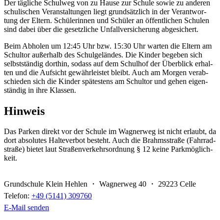
Der täg­li­che Schul­weg von zu Hau­se zur Schu­le so­wie zu an­de­ren
schu­li­schen Ver­an­stal­tun­gen liegt grund­sätz­lich in der Ver­ant­wor­
tung der El­tern. Schü­le­rin­nen und Schü­ler an öf­fent­li­chen Schu­len
sind da­bei über die ge­setz­li­che Un­fall­ver­si­che­rung ab­ge­si­chert.
Beim Ab­ho­len um 12:45 Uhr bzw. 15:30 Uhr war­ten die El­tern am
Schul­tor au­ßer­halb des Schul­ge­län­des. Die Kin­der be­ge­ben sich
selbst­stän­dig dort­hin, so­dass auf dem Schul­hof der Über­blick er­hal­
ten und die Auf­sicht ge­währ­leis­tet bleibt. Auch am Mor­gen ver­ab­
schie­den sich die Kin­der spä­tes­tens am Schul­tor und ge­hen ei­gen­
stän­dig in ihre Klas­sen.
Hin­weis
Das Par­ken di­rekt vor der Schu­le im Wag­ner­weg ist nicht er­laubt, da
dort ab­so­lu­tes Hal­te­ver­bot be­steht. Auch die Brahms­stra­ße (Fahr­rad­
stra­ße) bie­tet laut Stra­ßen­ver­kehrs­ord­nung § 12 kei­ne Park­mög­lich­
keit.
Grundschule Klein Hehlen ・ Wagnerweg 40 ・ 29223 Celle
Telefon:
+49 (5141) 309760
E-Mail senden