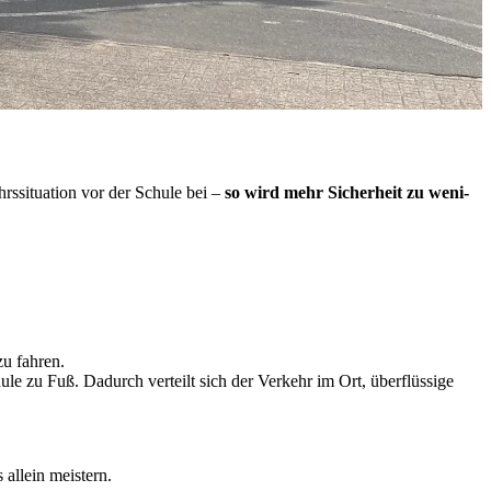
s­si­tua­ti­on vor der Schu­le bei –
so wird mehr Si­cher­heit zu we­ni­
u fah­ren.
­le zu Fuß. Da­durch ver­teilt sich der Ver­kehr im Ort, über­flüs­si­ge
al­lein meis­tern.