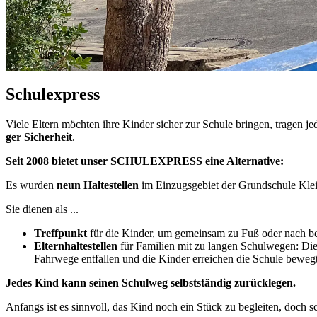
Schul­ex­press
Vie­le El­tern möch­ten ihre Kin­der si­cher zur Schu­le brin­gen, tra­gen j
ger Si­cher­heit
.
Seit 2008 bie­tet un­ser SCHUL­EX­PRESS eine Al­ter­na­ti­ve:
Es wur­den
neun Hal­te­stel­len
im Ein­zugs­ge­biet der Grund­schu­le Klein
Sie die­nen als ...
Treff­punkt
für die Kin­der, um ge­mein­sam zu Fuß oder nach be­s
El­tern­hal­te­stel­len
für Fa­mi­li­en mit zu lan­gen Schul­we­gen: Die
Fahr­we­ge ent­fal­len und die Kin­der er­rei­chen die Schu­le be­wegt
Je­des Kind kann sei­nen Schul­weg selbst­stän­dig zu­rück­le­gen.
An­fangs ist es sinn­voll, das Kind noch ein Stück zu be­glei­ten, doch sc