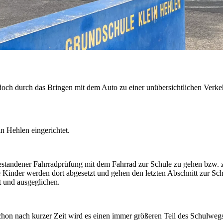
e­doch durch das Brin­gen mit dem Auto zu ei­ner un­über­sicht­li­chen Ver­kehr
 Heh­len ein­ge­rich­tet.
tan­de­ner Fahr­rad­prü­fung mit dem Fahr­rad zur Schu­le zu ge­hen bzw. z
 Kin­der wer­den dort ab­ge­setzt und ge­hen den letz­ten Ab­schnitt zur Schu
 und aus­ge­gli­chen.
hon nach kur­zer Zeit wird es ei­nen im­mer grö­ße­ren Teil des Schul­wegs 